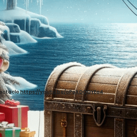
pectacle
https://youtu.be/oPoXDOQYEo4