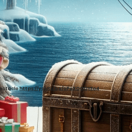
pectacle
https://youtu.be/oPoXDOQYEo4