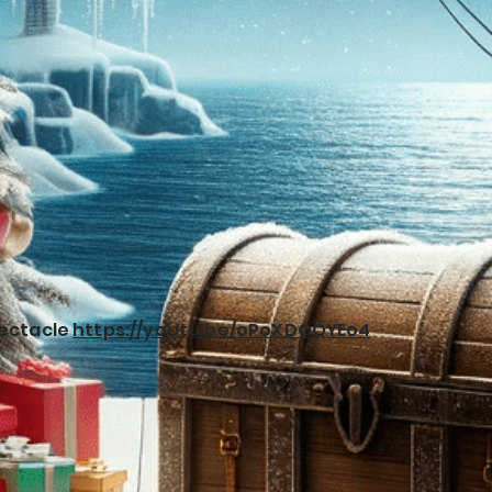
pectacle
https://youtu.be/oPoXDOQYEo4