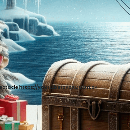
pectacle
https://youtu.be/oPoXDOQYEo4