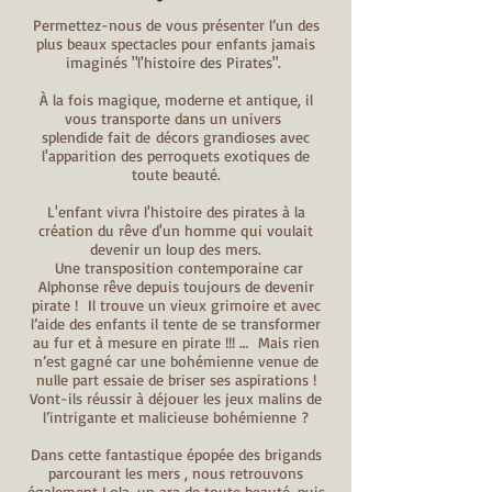
Permettez-nous de vous présenter l’un des
plus beaux spectacles pour enfants jamais
imaginés "l'histoire des Pirates".
À la fois magique, moderne et antique, il
vous transporte dans un univers
splendide fait de décors grandioses avec
l'apparition des perroquets exotiques de
toute beauté.
L'enfant vivra l'histoire des pirates à la
création du rêve d'un homme qui voulait
devenir un loup des mers.
Une transposition contemporaine car
Alphonse rêve depuis toujours de devenir
pirate ! Il trouve un vieux grimoire et avec
l’aide des enfants il tente de se transformer
au fur et à mesure en pirate !!! … Mais rien
n’est gagné car une bohémienne venue de
nulle part essaie de briser ses aspirations !
Vont-ils réussir à déjouer les jeux malins de
l’intrigante et malicieuse bohémienne ?
Dans cette fantastique épopée des brigands
parcourant les mers , nous retrouvons
également Lola, un ara de toute beauté, puis