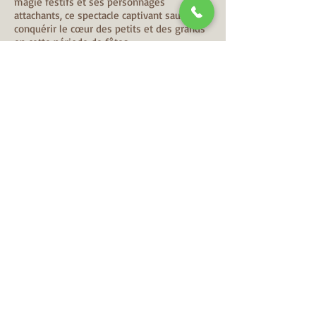
magie festifs et ses personnages
attachants, ce spectacle captivant saura
conquérir le cœur des petits et des grands
en cette période de fêtes.
Alors, hissez haut les voiles et embarquez
pour une aventure magique et féérique au
cœur du Noël des pirates
!
Avec les Magiciens Magic Pirates vu au plus
grand cabaret du monde sur France 2
Lien Youtube du spectacle de
Noël
https://youtu.be/gxpK8hqzPts
Vidéo